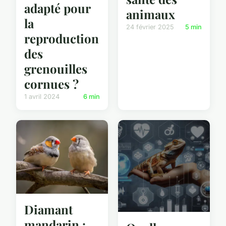
adapté pour
animaux
la
24 février 2025
5 min
reproduction
des
grenouilles
cornues ?
1 avril 2024
6 min
Diamant
mandarin :