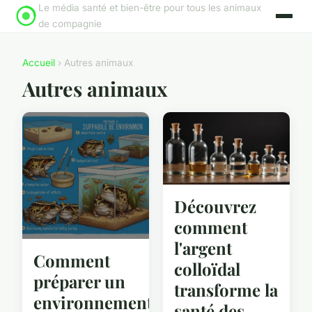
Le média santé et bien-être pour tous les animaux
de compagnie
Accueil
› Autres animaux
Autres animaux
Découvrez
comment
l'argent
Comment
colloïdal
préparer un
transforme la
environnement
santé des