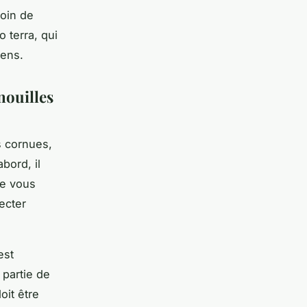
oin de
 terra, qui
iens.
nouilles
s cornues,
bord, il
ue vous
ecter
est
 partie de
oit être