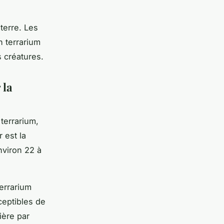
 terre. Les
n terrarium
 créatures.
 la
terrarium,
 est la
nviron 22 à
terrarium
ceptibles de
ière par