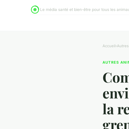
Le média santé et bien-être pour tous les anim
Accueil
›
Autres
AUTRES AN
Com
env
la r
gren