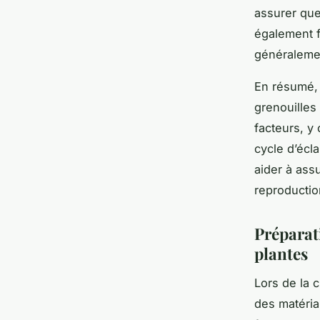
assurer que
également f
généralemen
En résumé, 
grenouilles
facteurs, y 
cycle d’écl
aider à ass
reproductio
Préparati
plantes
Lors de la c
des matéria