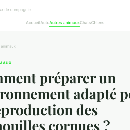
aux de compagnie
Accueil
Actu
Autres animaux
Chats
Chiens
 animaux
IMAUX
ment préparer un
ironnement adapté p
eproduction des
ouilles cornues ?