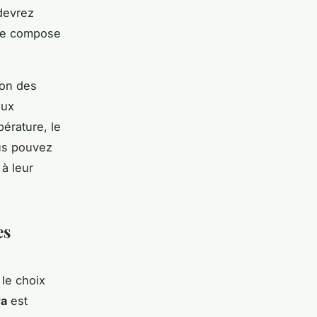
devrez
 se compose
ion des
eux
pérature, le
ous pouvez
 à leur
es
 le choix
ra
est