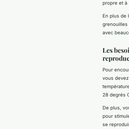
propre et à
En plus de l
grenouilles 
avec beauco
Les beso
reproduc
Pour encour
vous devez 
température
28 degrés C
De plus, vo
pour stimul
se reprodui