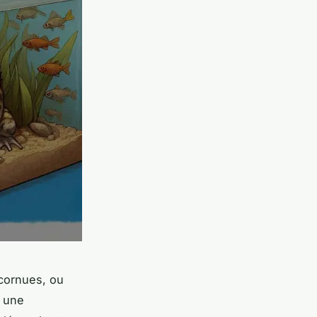
 cornues, ou
, une