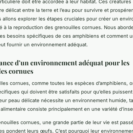
articulière doit être accordée à leur habitat. Ces créature
re délicat entre la terre et l’eau pour survivre et prospére
us allons explorer les étapes cruciales pour créer un env
té à la reproduction des grenouilles cornues. Nous abord
es besoins spécifiques de ces amphibiens et comment un
eut fournir un environnement adéquat.
ance d’un environnement adéquat pour les
les cornues
lles cornues, comme toutes les espèces d’amphibiens, o
cifiques qui doivent être satisfaits pour qu’elles puisse
Leur peau délicate nécessite un environnement humide, t
 alimentaire consiste principalement en une variété d’inse
enouilles cornues, une grande partie de leur vie est pas
lles pondent leurs œufs. C’est pourquoi leur environnemen