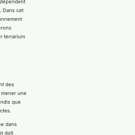
s dépendent
r. Dans cet
ironnement
erons
 terrarium
nt des
nt mener une
andis que
ctes.
sée dans
t doit