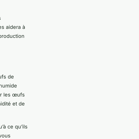
s
es aidera à
production
ufs de
 humide
er les œufs
idité et de
’à ce qu’ils
 vous