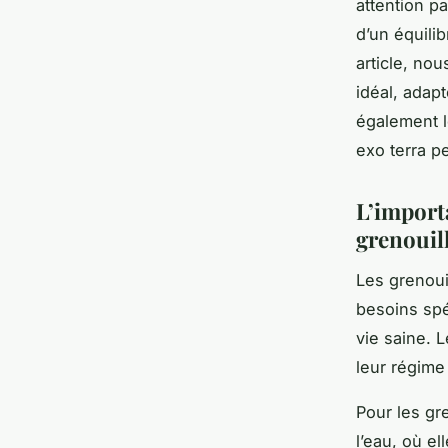
attention p
d’un équilib
article, no
idéal, adap
également l
exo terra p
L’import
grenouil
Les grenoui
besoins spé
vie saine. 
leur régime
Pour les gr
l’eau, où e