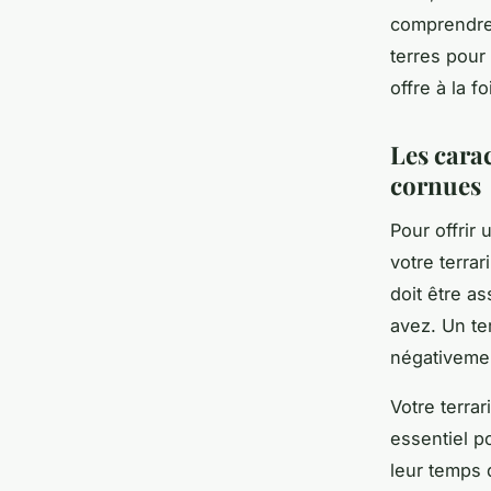
comprendre 
terres pour
offre à la f
Les cara
cornues
Pour offrir
votre terrar
doit être a
avez. Un te
négativemen
Votre terra
essentiel p
leur temps d