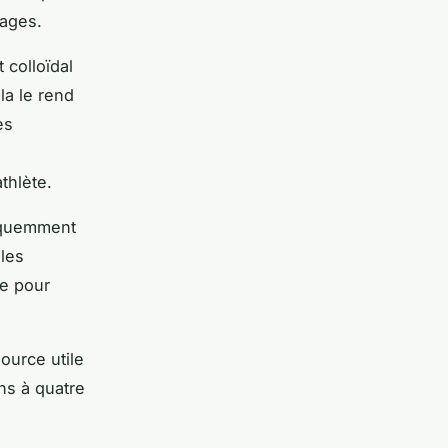
sages.
 colloïdal
la le rend
es
thlète.
réquemment
 les
ne pour
source utile
ns à quatre