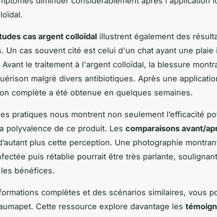
mptômes diminuer considérablement après l'application l
loïdal.
tudes cas argent colloïdal
illustrent également des résult
. Un cas souvent cité est celui d'un chat ayant une plaie 
 Avant le traitement à l'argent colloïdal, la blessure montr
uérison malgré divers antibiotiques. Après une applicatio
ation complète a été obtenue en quelques semaines.
s pratiques nous montrent non seulement l’efficacité pot
la polyvalence de ce produit. Les
comparaisons avant/ap
d’autant plus cette perception. Une photographie montran
fectée puis rétablie pourrait être très parlante, soulignan
 les bénéfices.
formations complètes et des scénarios similaires, vous 
raumapet. Cette ressource explore davantage les
témoign