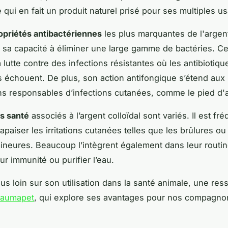
 qui en fait un produit naturel prisé pour ses multiples u
opriétés antibactériennes
les plus marquantes de l'argent
 sa capacité à éliminer une large gamme de bactéries. Ce
a lutte contre des infections résistantes où les antibiotiqu
ls échouent. De plus, son action antifongique s’étend aux
 responsables d’infections cutanées, comme le pied d'a
ts santé
associés à l’argent colloïdal sont variés. Il est f
 apaiser les irritations cutanées telles que les brûlures ou
neures. Beaucoup l’intègrent également dans leur routi
ur immunité ou purifier l’eau.
lus loin sur son utilisation dans la santé animale, une res
raumapet
, qui explore ses avantages pour nos compagno