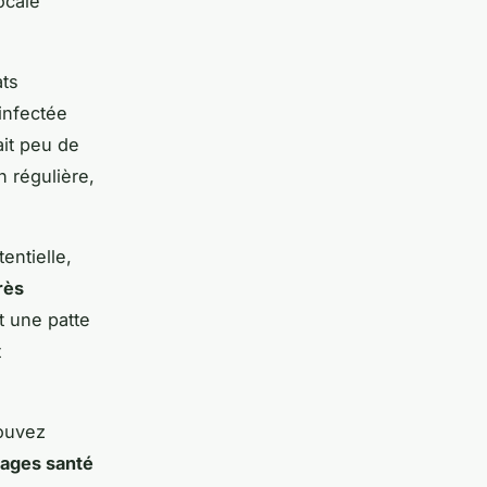
ocale
ats
infectée
ait peu de
n régulière,
entielle,
rès
t une patte
t
pouvez
ages santé