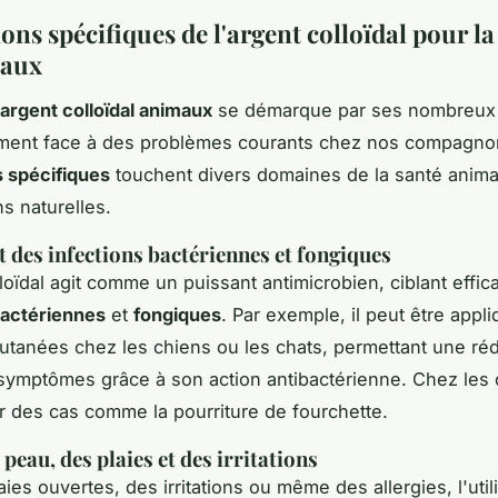
ons spécifiques de l'argent colloïdal pour la
maux
n argent colloïdal animaux
se démarque par ses nombreux b
rement face à des problèmes courants chez nos compagno
s spécifiques
touchent divers domaines de la santé animal
ns naturelles.
 des infections bactériennes et fongiques
lloïdal agit comme un puissant antimicrobien, ciblant effi
actériennes
et
fongiques
. Par exemple, il peut être appli
cutanées chez les chiens ou les chats, permettant une ré
symptômes grâce à son action antibactérienne. Chez les 
ter des cas comme la pourriture de fourchette.
 peau, des plaies et des irritations
ies ouvertes, des irritations ou même des allergies, l'util