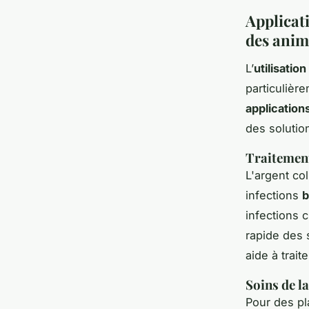
Applicati
des ani
L’
utilisatio
particuliè
application
des solutio
Traitement
L'argent co
infections
b
infections 
rapide des 
aide à trai
Soins de la
Pour des pla