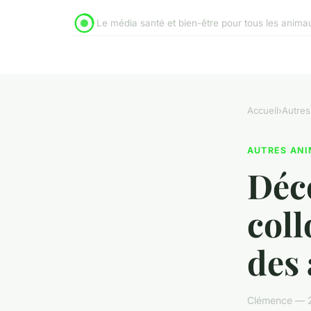
Le média santé et bien-être pour tous les anim
Accueil
›
Autres
AUTRES AN
Déc
coll
des
Clémence — 24