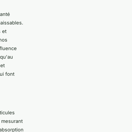
santé
aissables.
 et
 nos
fluence
squ'au
et
ui font
icules
, mesurant
absorption