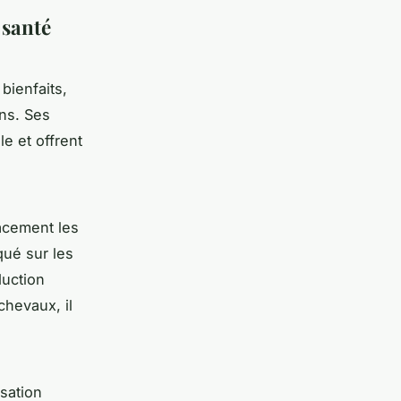
 santé
ienfaits,
ns. Ses
e et offrent
cacement les
qué sur les
duction
chevaux, il
isation