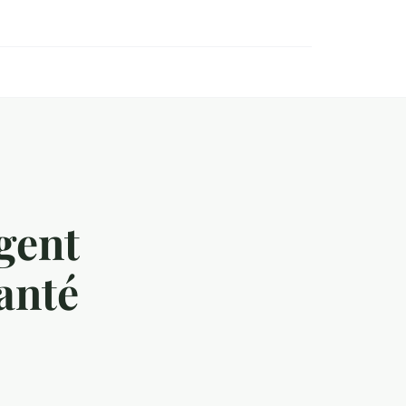
gent
santé