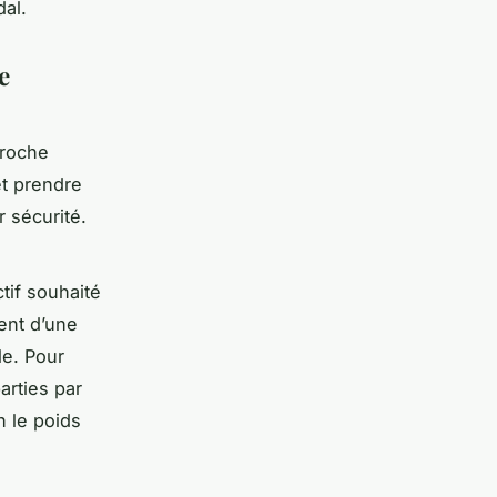
dal.
e
proche
t prendre
 sécurité.
ctif souhaité
ent d’une
le. Pour
arties par
 le poids