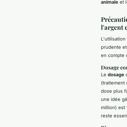
animale
et l
Précauti
l'argent 
L'utilisatio
prudente et
en compte c
Dosage con
Le
dosage
d
(traitement
dose plus f
une idée gé
million) es
reste essen