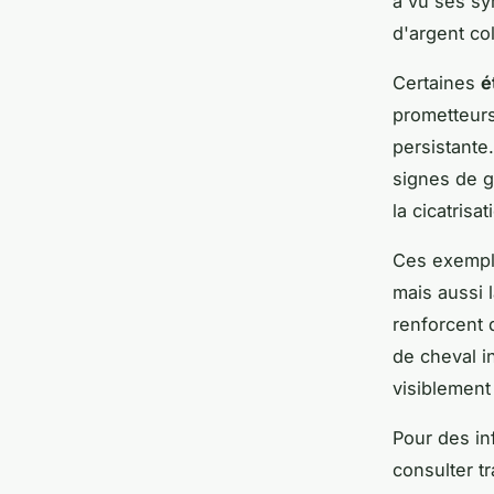
a vu ses sy
d'argent col
Certaines
é
prometteurs
persistante.
signes de g
la cicatris
Ces exemple
mais aussi 
renforcent 
de cheval in
visiblement
Pour des in
consulter t