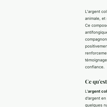
L'argent col
animale, et
Ce composé 
antifongiqu
compagnons 
positivemen
renforcemen
témoignages
confiance.
Ce qu'est
L’
argent col
d’argent en
quelques n