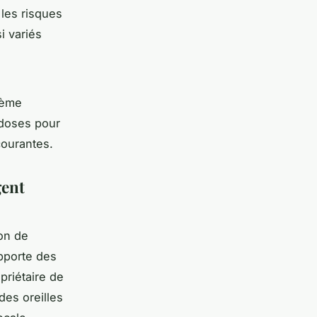
 les risques
i variés
tème
s doses pour
courantes.
gent
ion de
apporte des
priétaire de
des oreilles