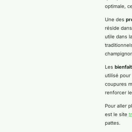
optimale, ce
Une des
pr
réside dans
utile dans l
traditionne
champignons
Les
bienfai
utilisé pour
coupures mi
renforcer le
Pour aller p
est le site
t
pattes.