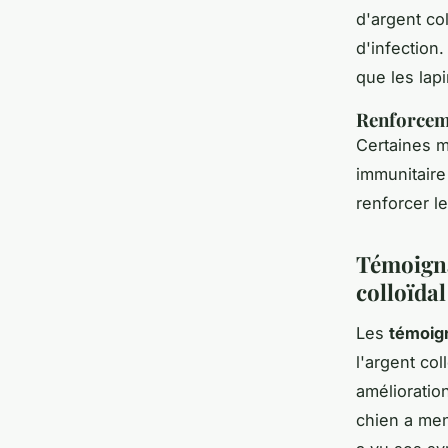
d'argent col
d'infection
que les lapi
Renforcem
Certaines m
immunitaire 
renforcer l
Témoignag
colloïda
Les
témoig
l'argent co
amélioratio
chien a men