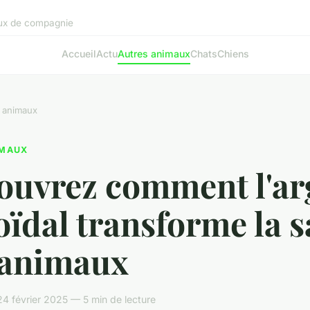
aux de compagnie
Accueil
Actu
Autres animaux
Chats
Chiens
 animaux
IMAUX
ouvrez comment l'ar
oïdal transforme la 
 animaux
 février 2025 — 5 min de lecture