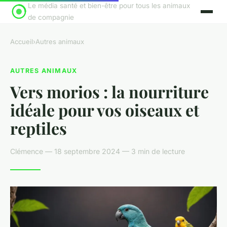
Le média santé et bien-être pour tous les animaux
de compagnie
Accueil
›
Autres animaux
AUTRES ANIMAUX
Vers morios : la nourriture
idéale pour vos oiseaux et
reptiles
Clémence — 18 septembre 2024 — 3 min de lecture