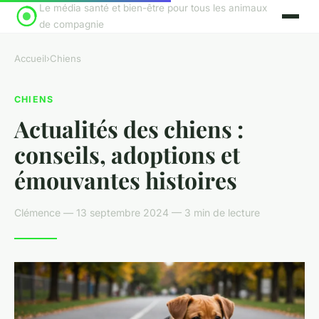
Le média santé et bien-être pour tous les animaux
de compagnie
Accueil
›
Chiens
CHIENS
Actualités des chiens :
conseils, adoptions et
émouvantes histoires
Clémence — 13 septembre 2024 — 3 min de lecture